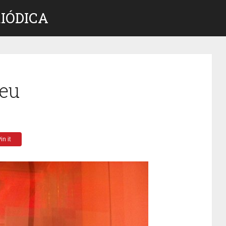
IÓDICA
eu
in it