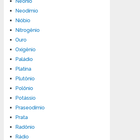
Neônio
Neodímio
Nióbio
Nitrogênio
Ouro
Oxigênio
Paládio
Platina
Plutônio
Polônio
Potássio
Praseodímio
Prata
Radônio
Rádio