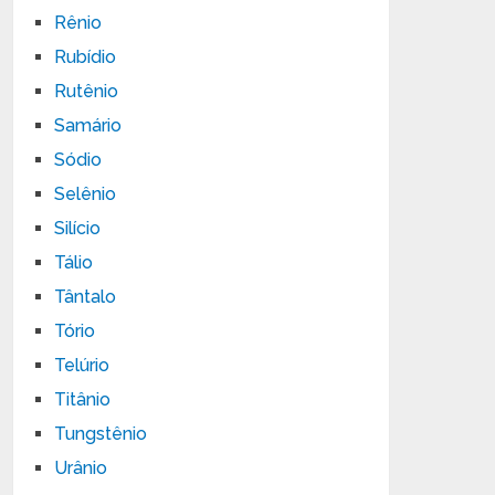
Rênio
Rubídio
Rutênio
Samário
Sódio
Selênio
Silício
Tálio
Tântalo
Tório
Telúrio
Titânio
Tungstênio
Urânio