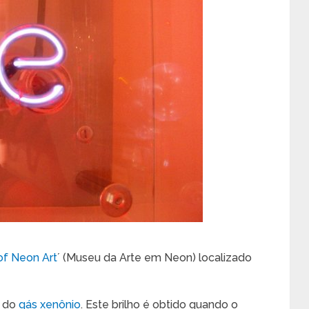
f Neon Art
´ (Museu da Arte em Neon) localizado
o do
gás xenônio
. Este brilho é obtido quando o