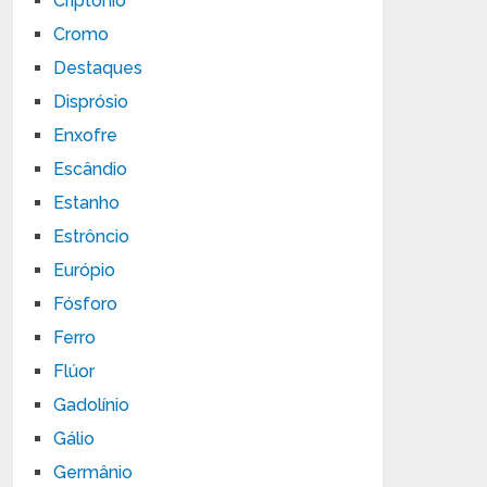
Criptônio
Cromo
Destaques
Disprósio
Enxofre
Escândio
Estanho
Estrôncio
Európio
Fósforo
Ferro
Flúor
Gadolínio
Gálio
Germânio