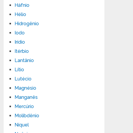
Háfnio
Hélio
Hidrogênio
Iodo
Irídio
Itérbio
Lantânio
Lítio
Lutécio
Magnésio
Manganês
Mercúrio
Molibdênio
Níquel