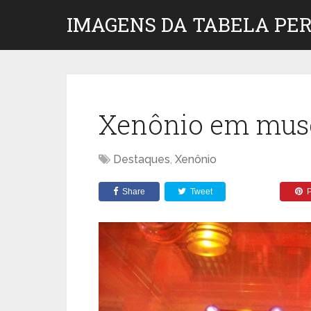
IMAGENS DA TABELA PER
Xenônio em mus
Destaques
,
Xenônio
Share
Tweet
P