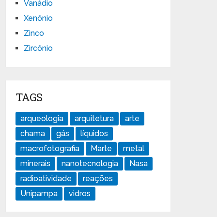
Vanádio
Xenônio
Zinco
Zircônio
TAGS
arqueologia
arquitetura
arte
chama
gás
líquidos
macrofotografia
Marte
metal
minerais
nanotecnologia
Nasa
radioatividade
reações
Unipampa
vidros