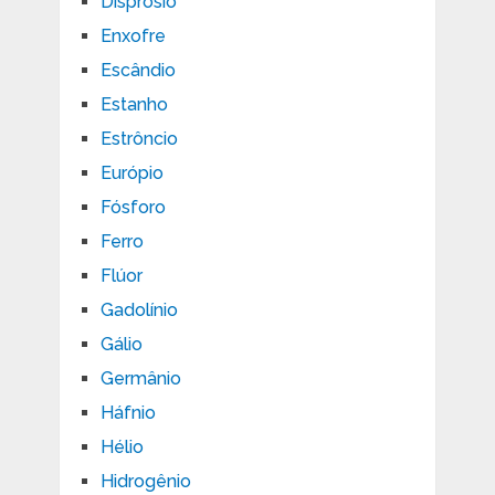
Disprósio
Enxofre
Escândio
Estanho
Estrôncio
Európio
Fósforo
Ferro
Flúor
Gadolínio
Gálio
Germânio
Háfnio
Hélio
Hidrogênio