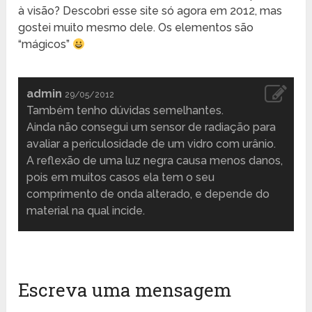
à visão? Descobri esse site só agora em 2012, mas
gostei muito mesmo dele. Os elementos são
“mágicos”
admin
29/05/2012
Também tenho dúvidas semelhantes.
Ainda não consegui um sensor de radiação para
avaliar a periculosidade de um vidro com urânio.
A reflexão de uma luz negra causa menos danos,
pois em muitos casos ela tem o seu
comprimento de onda alterado, e depende do
material na qual incide.
Escreva uma mensagem