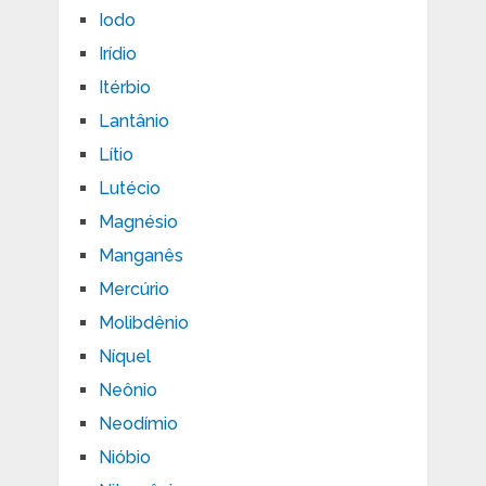
Iodo
Irídio
Itérbio
Lantânio
Lítio
Lutécio
Magnésio
Manganês
Mercúrio
Molibdênio
Níquel
Neônio
Neodímio
Nióbio