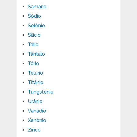
Samário
Sódio
Selênio
Silício
Tálio
Tântalo
Tório
Telúrio
Titânio
Tungstênio
Urânio
Vanádio
Xenônio
Zinco