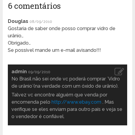
6 comentários
Douglas
08/09/2010
Gostaria de saber onde posso comprar vidro de
urânio…
Obrigado…
Se possível mande um e-mail avisando!!!
admin
09/09/2010
No Brasil não sei onde vc poderá comprar ´Vidro
de urânio´(na verdade com um óxido de urânio).
Talvez vc encontre alguém que venda por
encomenda pelo
http://www.ebay.com
. Mas
verifique se eles enviam para outro país e veja se
o vendedor é confiável.