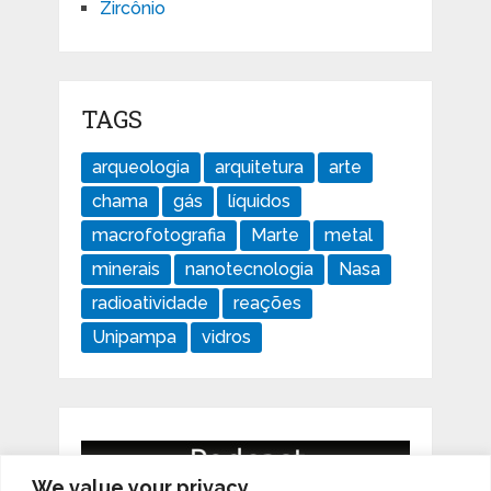
Zircônio
TAGS
arqueologia
arquitetura
arte
chama
gás
líquidos
macrofotografia
Marte
metal
minerais
nanotecnologia
Nasa
radioatividade
reações
Unipampa
vidros
We value your privacy