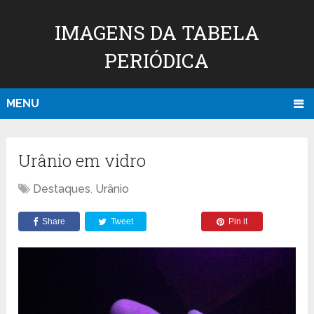
IMAGENS DA TABELA
PERIÓDICA
MENU
Urânio em vidro
Destaques
,
Urânio
Share
Tweet
Pin it