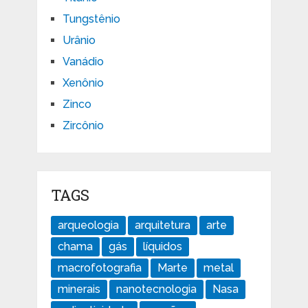
Tungstênio
Urânio
Vanádio
Xenônio
Zinco
Zircônio
TAGS
arqueologia
arquitetura
arte
chama
gás
líquidos
macrofotografia
Marte
metal
minerais
nanotecnologia
Nasa