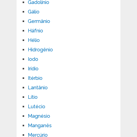
Gadolínio
Gálio
Germânio
Háfnio
Hélio
Hidrogênio
Iodo
Irídio
Itérbio
Lantânio
Lítio
Lutécio
Magnésio
Manganês
Mercúrio