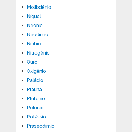
Molibdênio
Níquel
Neônio
Neodímio
Nióbio
Nitrogênio
Ouro
Oxigênio
Paládio
Platina
Plutônio
Polônio
Potássio
Praseodímio