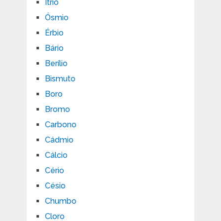
Ítrio
Ósmio
Érbio
Bário
Berílio
Bismuto
Boro
Bromo
Carbono
Cádmio
Cálcio
Cério
Césio
Chumbo
Cloro