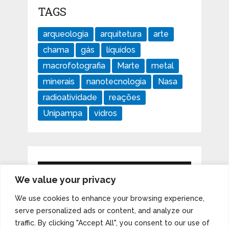
TAGS
arqueologia
arquitetura
arte
chama
gás
líquidos
macrofotografia
Marte
metal
minerais
nanotecnologia
Nasa
radioatividade
reações
Unipampa
vidros
We value your privacy
We use cookies to enhance your browsing experience,
serve personalized ads or content, and analyze our
traffic. By clicking "Accept All", you consent to our use of