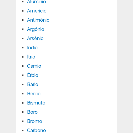
Alumínio
Amerício
Antimônio
Argônio
Arsênio
Índio
Ítrio
Ósmio
Érbio
Bário
Berílio
Bismuto
Boro
Bromo
Carbono