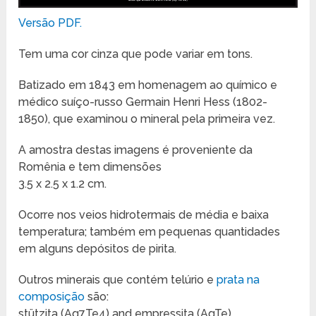
Versão PDF.
Tem uma cor cinza que pode variar em tons.
Batizado em 1843 em homenagem ao químico e
médico suíço-russo Germain Henri Hess (1802-
1850), que examinou o mineral pela primeira vez.
A amostra destas imagens é proveniente da
Romênia e tem dimensões
3.5 x 2.5 x 1.2 cm.
Ocorre nos veios hidrotermais de média e baixa
temperatura; também em pequenas quantidades
em alguns depósitos de pirita.
Outros minerais que contém telúrio e
prata na
composição
são:
stützita (Ag
7
Te
4
) and empressita (AgTe).