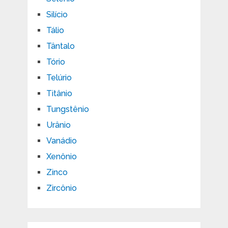
Silício
Tálio
Tântalo
Tório
Telúrio
Titânio
Tungstênio
Urânio
Vanádio
Xenônio
Zinco
Zircônio