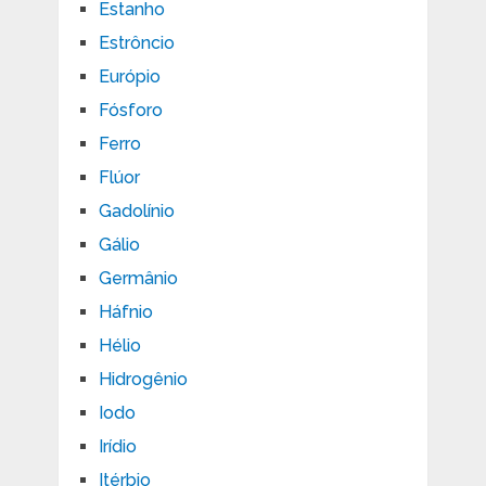
Estanho
Estrôncio
Európio
Fósforo
Ferro
Flúor
Gadolínio
Gálio
Germânio
Háfnio
Hélio
Hidrogênio
Iodo
Irídio
Itérbio