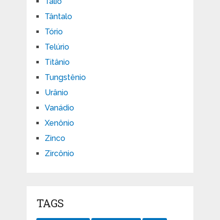
Tálio
Tântalo
Tório
Telúrio
Titânio
Tungstênio
Urânio
Vanádio
Xenônio
Zinco
Zircônio
TAGS