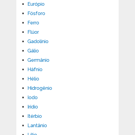
Európio
Fósforo
Ferro
Flúor
Gadolínio
Gálio
Germânio
Háfnio
Hélio
Hidrogênio
Iodo
Irídio
Itérbio
Lantânio
Lítio