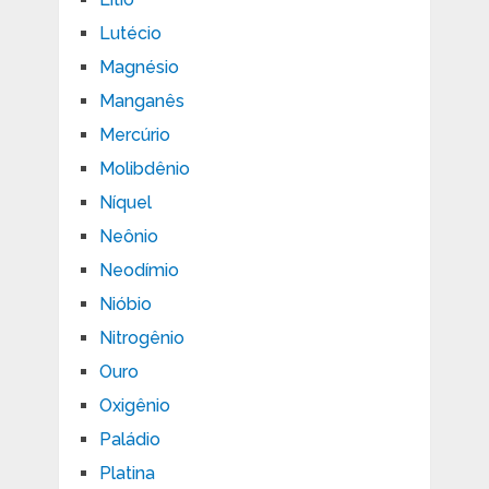
Lutécio
Magnésio
Manganês
Mercúrio
Molibdênio
Níquel
Neônio
Neodímio
Nióbio
Nitrogênio
Ouro
Oxigênio
Paládio
Platina