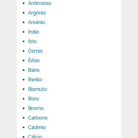
Antimônio
Argônio
Arsênio
Índio
Ítrio
Ósmio
Érbio
Bário
Berílio
Bismuto
Boro
Bromo
Carbono
Cádmio
Cálcio