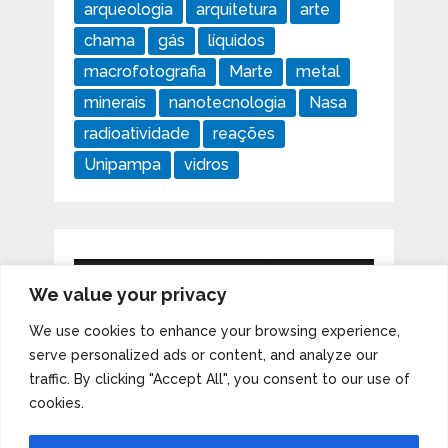
arqueologia
arquitetura
arte
chama
gás
líquidos
macrofotografia
Marte
metal
minerais
nanotecnologia
Nasa
radioatividade
reações
Unipampa
vidros
We value your privacy
We use cookies to enhance your browsing experience,
serve personalized ads or content, and analyze our
traffic. By clicking "Accept All", you consent to our use of
cookies.