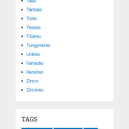
Tálio
Tântalo
Tório
Telúrio
Titânio
Tungstênio
Urânio
Vanádio
Xenônio
Zinco
Zircônio
TAGS