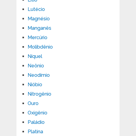
Lutécio
Magnésio
Manganês
Mercúrio
Molibdênio
Níquel
Neônio
Neodímio
Nióbio
Nitrogênio
Ouro
Oxigênio
Paládio
Platina