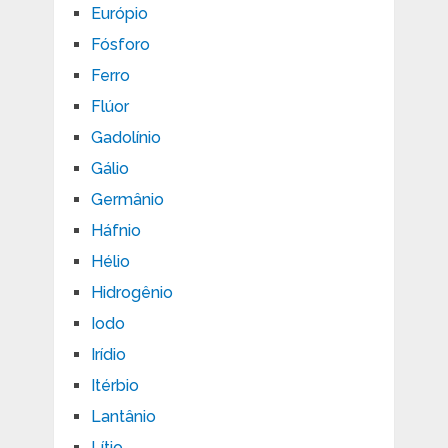
Európio
Fósforo
Ferro
Flúor
Gadolínio
Gálio
Germânio
Háfnio
Hélio
Hidrogênio
Iodo
Irídio
Itérbio
Lantânio
Lítio