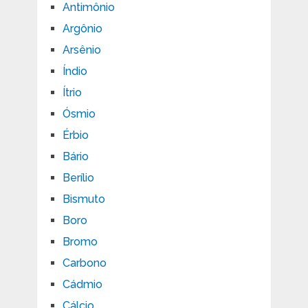
Antimônio
Argônio
Arsênio
Índio
Ítrio
Ósmio
Érbio
Bário
Berílio
Bismuto
Boro
Bromo
Carbono
Cádmio
Cálcio