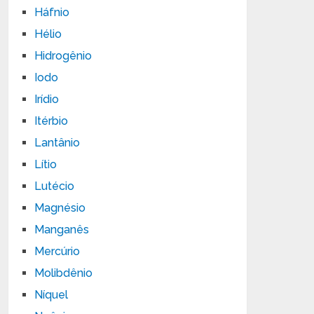
Háfnio
Hélio
Hidrogênio
Iodo
Irídio
Itérbio
Lantânio
Lítio
Lutécio
Magnésio
Manganês
Mercúrio
Molibdênio
Níquel