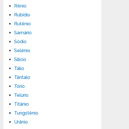
Rênio
Rubídio
Rutênio
Samário
Sódio
Selênio
Silício
Tálio
Tântalo
Tório
Telúrio
Titânio
Tungstênio
Urânio