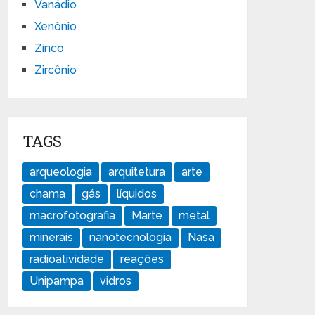
Vanádio
Xenônio
Zinco
Zircônio
TAGS
arqueologia
arquitetura
arte
chama
gás
líquidos
macrofotografia
Marte
metal
minerais
nanotecnologia
Nasa
radioatividade
reações
Unipampa
vidros