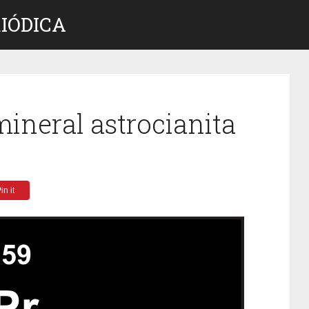
IÓDICA
ineral astrocianita
in it