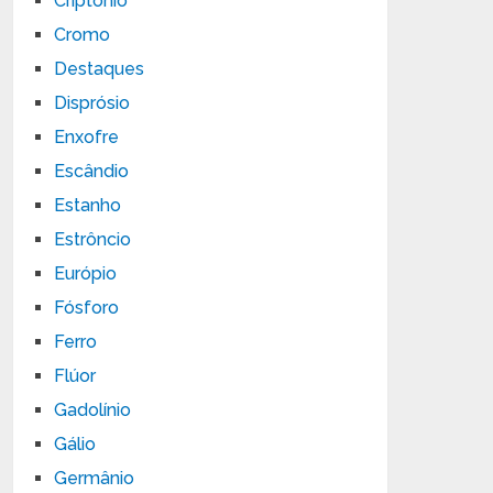
Criptônio
Cromo
Destaques
Disprósio
Enxofre
Escândio
Estanho
Estrôncio
Európio
Fósforo
Ferro
Flúor
Gadolínio
Gálio
Germânio