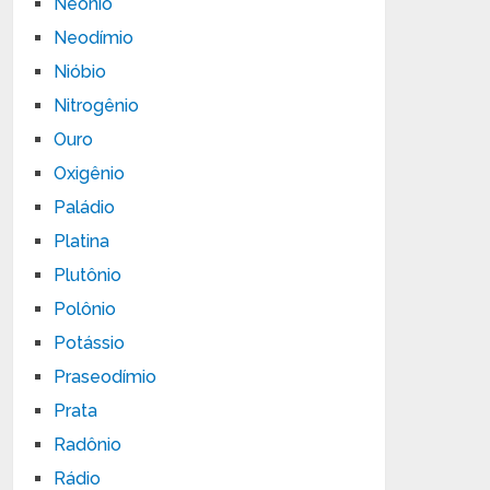
Neônio
Neodímio
Nióbio
Nitrogênio
Ouro
Oxigênio
Paládio
Platina
Plutônio
Polônio
Potássio
Praseodímio
Prata
Radônio
Rádio