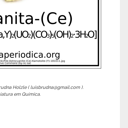
 Brudna Holzle ( luisbrudna@gmail.com ).
iatura em Química.