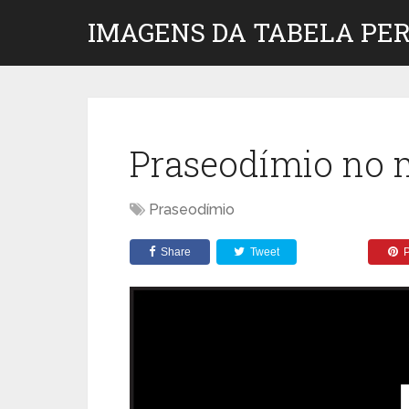
IMAGENS DA TABELA PER
Praseodímio no m
Praseodímio
Share
Tweet
P