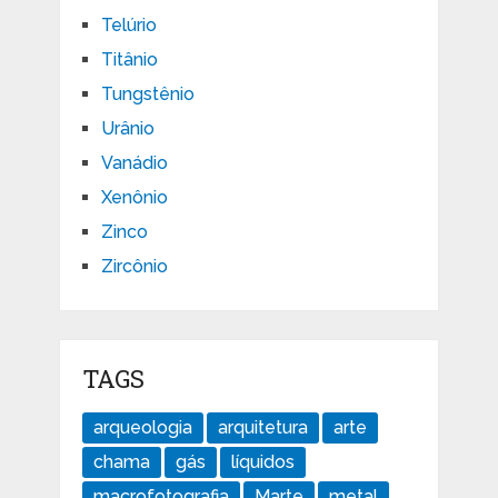
Telúrio
Titânio
Tungstênio
Urânio
Vanádio
Xenônio
Zinco
Zircônio
TAGS
arqueologia
arquitetura
arte
chama
gás
líquidos
macrofotografia
Marte
metal