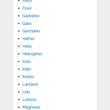
Ferro
Flúor
Gadolínio
Gálio
Germânio
Háfnio
Hélio
Hidrogênio
Iodo
Irídio
Itérbio
Lantânio
Lítio
Lutécio
Magnésio