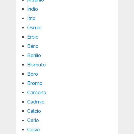
Índio
Ítrio
Ósmio
Érbio
Bário
Berílio
Bismuto
Boro
Bromo
Carbono
Cádmio
Cálcio
Cério
Césio