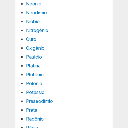
Neônio
Neodímio
Nióbio
Nitrogênio
Ouro
Oxigênio
Paládio
Platina
Plutônio
Polônio
Potássio
Praseodímio
Prata
Radônio
Rádio