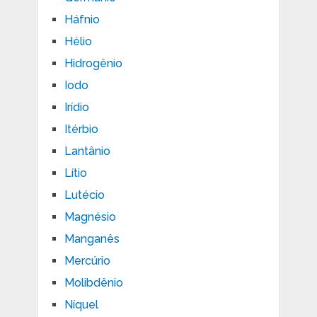
Háfnio
Hélio
Hidrogênio
Iodo
Irídio
Itérbio
Lantânio
Lítio
Lutécio
Magnésio
Manganês
Mercúrio
Molibdênio
Níquel