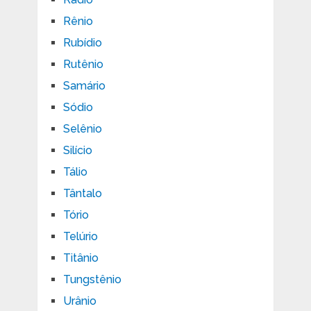
Rênio
Rubídio
Rutênio
Samário
Sódio
Selênio
Silício
Tálio
Tântalo
Tório
Telúrio
Titânio
Tungstênio
Urânio