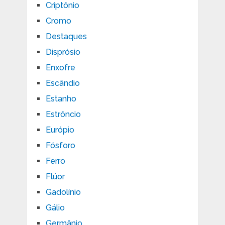
Criptônio
Cromo
Destaques
Disprósio
Enxofre
Escândio
Estanho
Estrôncio
Európio
Fósforo
Ferro
Flúor
Gadolínio
Gálio
Germânio