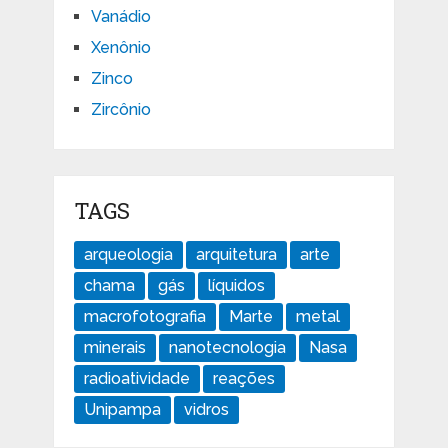
Vanádio
Xenônio
Zinco
Zircônio
TAGS
arqueologia
arquitetura
arte
chama
gás
líquidos
macrofotografia
Marte
metal
minerais
nanotecnologia
Nasa
radioatividade
reações
Unipampa
vidros