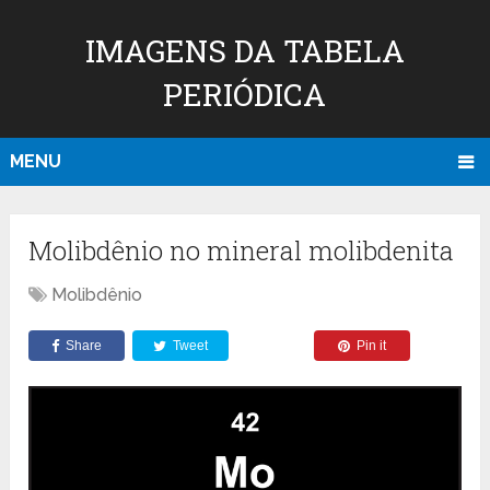
IMAGENS DA TABELA
PERIÓDICA
MENU
Molibdênio no mineral molibdenita
Molibdênio
Share
Tweet
Pin it