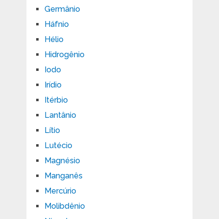
Germânio
Háfnio
Hélio
Hidrogênio
Iodo
Irídio
Itérbio
Lantânio
Lítio
Lutécio
Magnésio
Manganês
Mercúrio
Molibdênio