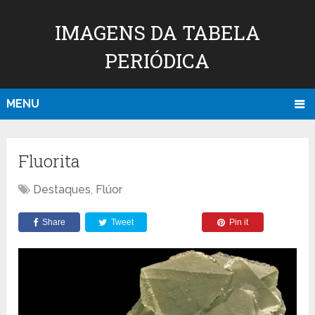
IMAGENS DA TABELA
PERIÓDICA
MENU
Fluorita
Destaques
,
Flúor
Share
Tweet
Pin it