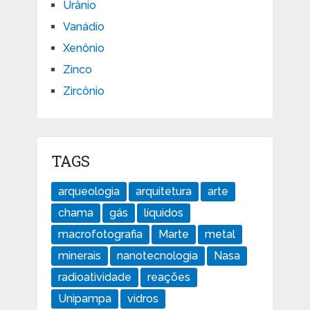
Urânio
Vanádio
Xenônio
Zinco
Zircônio
TAGS
arqueologia
arquitetura
arte
chama
gás
líquidos
macrofotografia
Marte
metal
minerais
nanotecnologia
Nasa
radioatividade
reações
Unipampa
vidros