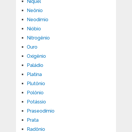
Níquel
Neônio
Neodímio
Nióbio
Nitrogênio
Ouro
Oxigênio
Paládio
Platina
Plutônio
Polônio
Potássio
Praseodímio
Prata
Radônio