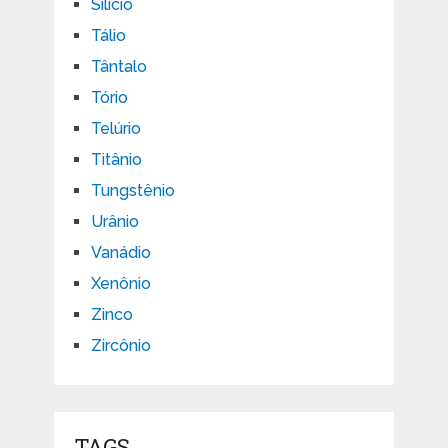
Silício
Tálio
Tântalo
Tório
Telúrio
Titânio
Tungstênio
Urânio
Vanádio
Xenônio
Zinco
Zircônio
TAGS