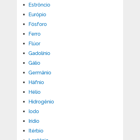
Estrôncio
Európio
Fósforo
Ferro
Flúor
Gadolínio
Gálio
Germânio
Háfnio
Hélio
Hidrogênio
Iodo
Irídio
Itérbio