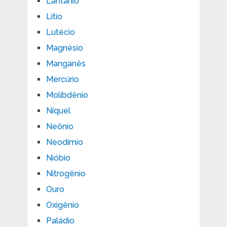
Lantânio
Lítio
Lutécio
Magnésio
Manganês
Mercúrio
Molibdênio
Níquel
Neônio
Neodímio
Nióbio
Nitrogênio
Ouro
Oxigênio
Paládio