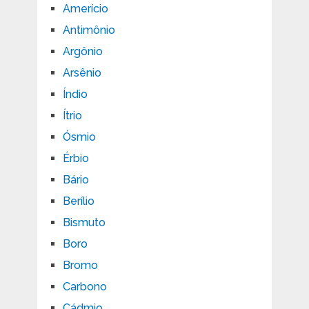
Amerício
Antimônio
Argônio
Arsênio
Índio
Ítrio
Ósmio
Érbio
Bário
Berílio
Bismuto
Boro
Bromo
Carbono
Cádmio