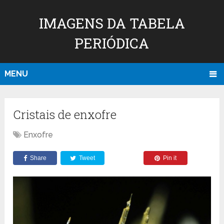
IMAGENS DA TABELA
PERIÓDICA
MENU
Cristais de enxofre
Enxofre
Share
Tweet
Pin it