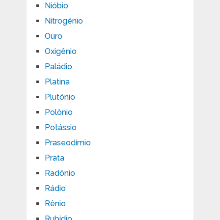
Nióbio
Nitrogênio
Ouro
Oxigênio
Paládio
Platina
Plutônio
Polônio
Potássio
Praseodímio
Prata
Radônio
Rádio
Rênio
Rubídio