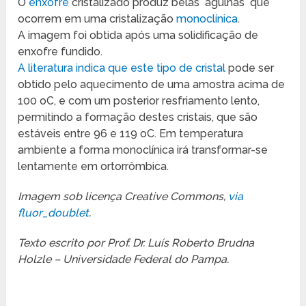
O
enxofre
cristalizado produz belas ´agulhas´ que
ocorrem em uma cristalização
monoclínica
.
A imagem foi obtida após uma solidificação de
enxofre fundido.
A literatura indica que este tipo de cristal
pode ser
obtido pelo aquecimento de uma amostra acima de
100 oC, e com um posterior resfriamento lento,
permitindo a formação destes cristais, que são
estáveis entre 96 e 119 oC. Em temperatura
ambiente a forma monoclínica irá transformar-se
lentamente em ortorrômbica.
Imagem sob licença Creative Commons,
via
fluor_doublet
.
Texto escrito por Prof. Dr. Luís Roberto Brudna
Holzle – Universidade Federal do Pampa.