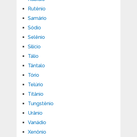
Rutênio
Samário
Sódio
Selênio
Silício
Tálio
Tântalo
Tório
Telúrio
Titânio
Tungstênio
Urânio
Vanádio
Xenônio