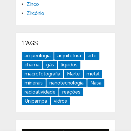
Zinco
Zircônio
TAGS
arqueologia
arquitetura
arte
chama
gás
líquidos
macrofotografia
Marte
metal
minerais
nanotecnologia
Nasa
radioatividade
reações
Unipampa
vidros