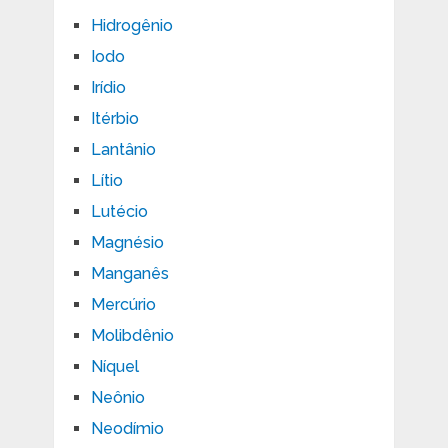
Hidrogênio
Iodo
Irídio
Itérbio
Lantânio
Lítio
Lutécio
Magnésio
Manganês
Mercúrio
Molibdênio
Níquel
Neônio
Neodímio