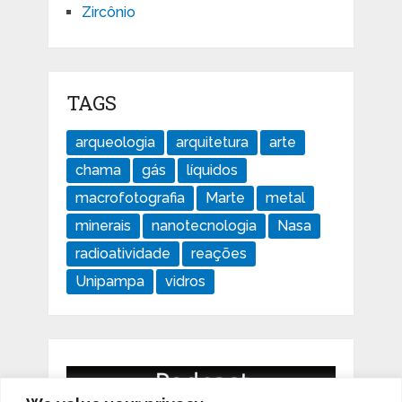
Zircônio
TAGS
arqueologia
arquitetura
arte
chama
gás
líquidos
macrofotografia
Marte
metal
minerais
nanotecnologia
Nasa
radioatividade
reações
Unipampa
vidros