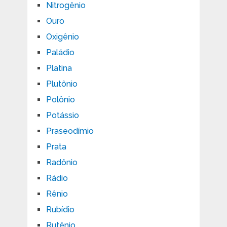
Nitrogênio
Ouro
Oxigênio
Paládio
Platina
Plutônio
Polônio
Potássio
Praseodímio
Prata
Radônio
Rádio
Rênio
Rubídio
Rutênio