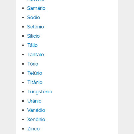
Samário
Sódio
Selênio
Silício
Tálio
Tântalo
Tório
Telúrio
Titânio
Tungstênio
Urânio
Vanádio
Xenônio
Zinco