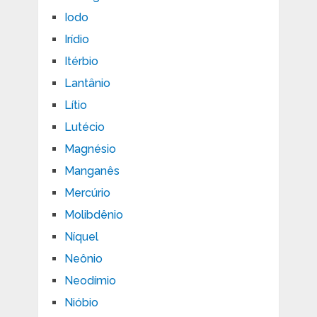
Iodo
Irídio
Itérbio
Lantânio
Lítio
Lutécio
Magnésio
Manganês
Mercúrio
Molibdênio
Níquel
Neônio
Neodímio
Nióbio