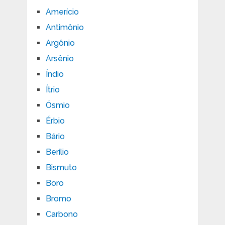
Amerício
Antimônio
Argônio
Arsênio
Índio
Ítrio
Ósmio
Érbio
Bário
Berílio
Bismuto
Boro
Bromo
Carbono