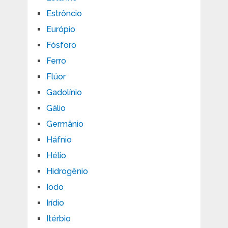
Estrôncio
Európio
Fósforo
Ferro
Flúor
Gadolínio
Gálio
Germânio
Háfnio
Hélio
Hidrogênio
Iodo
Irídio
Itérbio