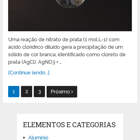
Uma reação de nitrato de prata (1 mol.L-1) com
ácido clorídrico diluído gera a precipitação de um
sólido de cor branca, identificado como cloreto de
prata (AgCl). AgNO3 + …
[Continue lendo...]
Paginação
1
2
3
Próximo
de
posts
ELEMENTOS E CATEGORIAS
Alumínio