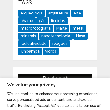
TAGS
arqueologia
arquitetura
arte
chama
gás
líquidos
macrofotografia
Marte
metal
minerais
nanotecnologia
Nasa
radioatividade
reações
Unipampa
vidros
We value your privacy
We use cookies to enhance your browsing experience,
serve personalized ads or content, and analyze our
traffic. By clicking "Accept All", you consent to our use of