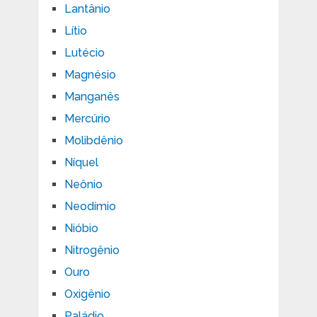
Lantânio
Lítio
Lutécio
Magnésio
Manganês
Mercúrio
Molibdênio
Níquel
Neônio
Neodímio
Nióbio
Nitrogênio
Ouro
Oxigênio
Paládio