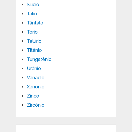
Silício
Tálio
Tântalo
Tório
Telúrio
Titânio
Tungstênio
Urânio
Vanádio
Xenônio
Zinco
Zircônio