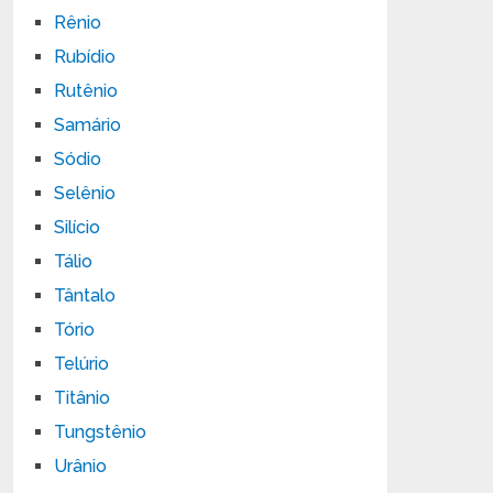
Rênio
Rubídio
Rutênio
Samário
Sódio
Selênio
Silício
Tálio
Tântalo
Tório
Telúrio
Titânio
Tungstênio
Urânio