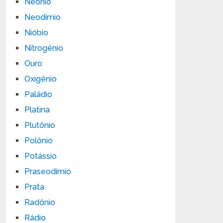
Neônio
Neodímio
Nióbio
Nitrogênio
Ouro
Oxigênio
Paládio
Platina
Plutônio
Polônio
Potássio
Praseodímio
Prata
Radônio
Rádio