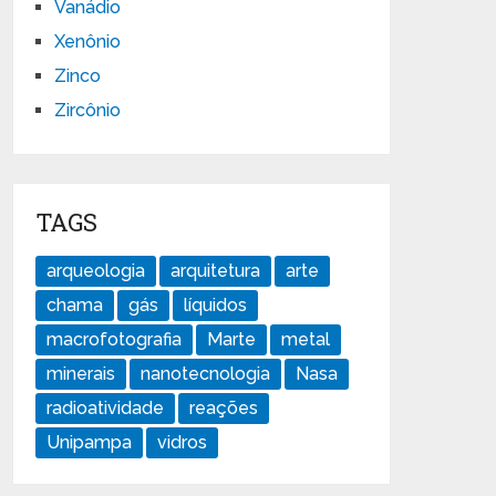
Vanádio
Xenônio
Zinco
Zircônio
TAGS
arqueologia
arquitetura
arte
chama
gás
líquidos
macrofotografia
Marte
metal
minerais
nanotecnologia
Nasa
radioatividade
reações
Unipampa
vidros