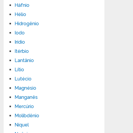
Háfnio
Hélio
Hidrogênio
Iodo
Irídio
Itérbio
Lantânio
Lítio
Lutécio
Magnésio
Manganês
Mercúrio
Molibdênio
Níquel