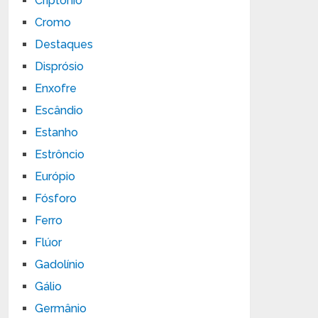
Criptônio
Cromo
Destaques
Disprósio
Enxofre
Escândio
Estanho
Estrôncio
Európio
Fósforo
Ferro
Flúor
Gadolínio
Gálio
Germânio