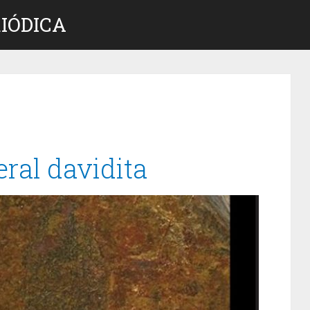
IÓDICA
ral davidita