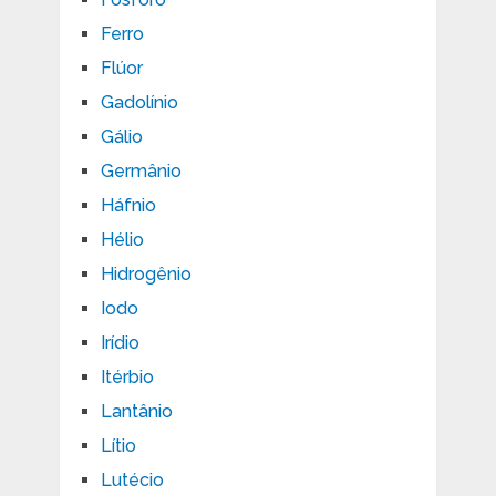
Ferro
Flúor
Gadolínio
Gálio
Germânio
Háfnio
Hélio
Hidrogênio
Iodo
Irídio
Itérbio
Lantânio
Lítio
Lutécio