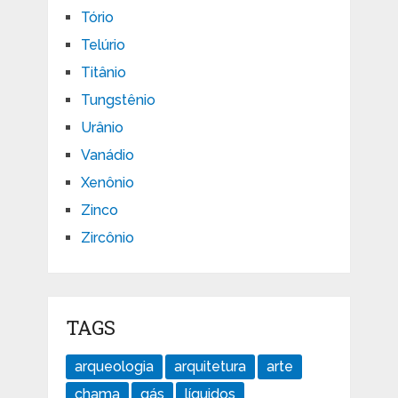
Tório
Telúrio
Titânio
Tungstênio
Urânio
Vanádio
Xenônio
Zinco
Zircônio
TAGS
arqueologia
arquitetura
arte
chama
gás
líquidos