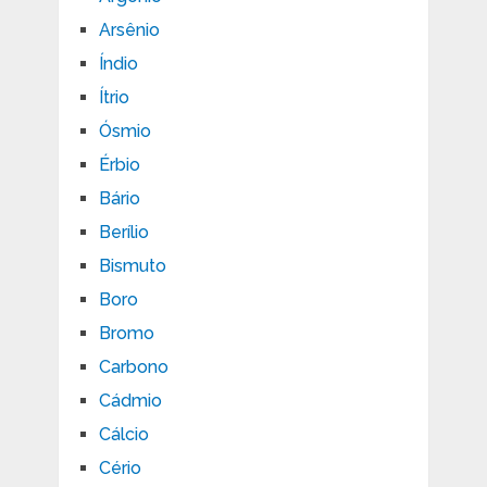
Arsênio
Índio
Ítrio
Ósmio
Érbio
Bário
Berílio
Bismuto
Boro
Bromo
Carbono
Cádmio
Cálcio
Cério