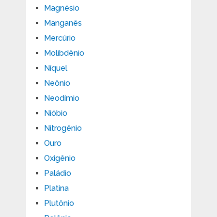
Magnésio
Manganês
Mercúrio
Molibdênio
Níquel
Neônio
Neodímio
Nióbio
Nitrogênio
Ouro
Oxigênio
Paládio
Platina
Plutônio